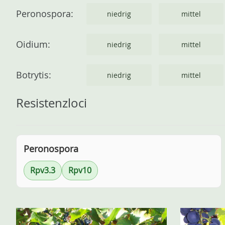
Peronospora:
niedrig
mittel
Oidium:
niedrig
mittel
Botrytis:
niedrig
mittel
Resistenzloci
Peronospora
Rpv3.3
Rpv10