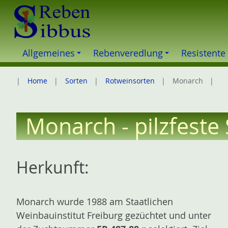
Z
u
m
I
Allgemeines
Rebenveredlung
Resistente
n
h
Home
Sorten
Rotweinsorten
Monarch
a
l
t
Monarch - pilzfeste
e
s
p
Herkunft:
r
i
n
Monarch wurde 1988 am Staatlichen
g
Weinbauinstitut Freiburg gezüchtet und unter
e