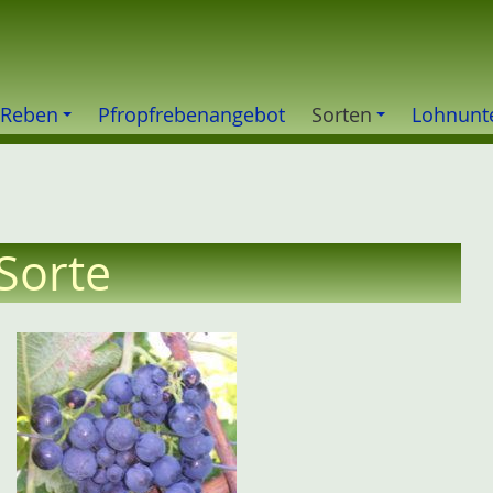
 Reben
Pfropfrebenangebot
Sorten
Lohnunt
 Sorte