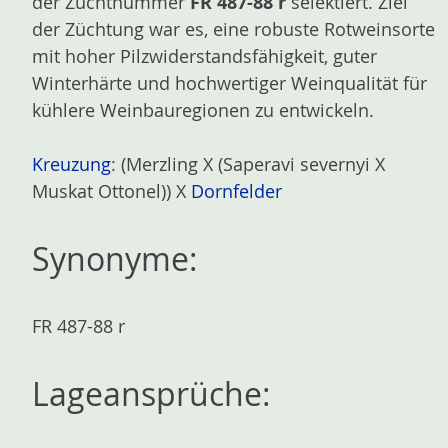
der Zuchtnummer
FR 487-88 r
selektiert. Ziel
n
der Züchtung war es, eine robuste Rotweinsorte
mit hoher Pilzwiderstandsfähigkeit, guter
Winterhärte und hochwertiger Weinqualität für
kühlere Weinbauregionen zu entwickeln.
Kreuzung
: (Merzling X (Saperavi severnyi X
Muskat Ottonel)) X
Dornfelder
Synonyme:
FR 487-88 r
Lageansprüche: