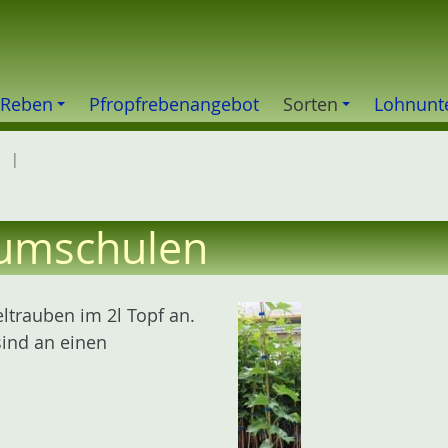
 Reben
Pfropfrebenangebot
Sorten
Lohnunt
aumschulen
ltrauben im 2l Topf an.
sind an einen