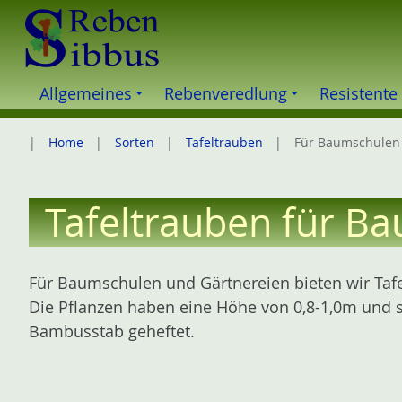
Z
u
m
I
Allgemeines
Rebenveredlung
Resistente
n
h
Home
Sorten
Tafeltrauben
Für Baumschulen
a
l
t
Tafeltrauben für B
e
s
p
Für Baumschulen und Gärtnereien bieten wir Tafe
r
Die Pflanzen haben eine Höhe von 0,8-1,0m und 
i
Bambusstab geheftet.
n
g
e