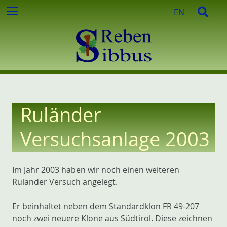
e
Z
S
Menu
EN
n
u
u
n
m
c
a
I
h
c
n
e
h
h
:
a
l
t
Ruländer
e
s
Versuchsanlage 2003
p
r
i
Im Jahr 2003 haben wir noch einen weiteren
n
Ruländer Versuch angelegt.
g
e
Er beinhaltet neben dem Standardklon FR 49-207
n
noch zwei neuere Klone aus Südtirol. Diese zeichnen