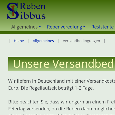
Z
u
m
I
Allgemeines
Rebenveredlung
Resistente
n
h
Home
Allgemeines
Versandbedingungen
a
l
t
Unsere Versandbed
e
s
p
Wir liefern in Deutschland mit einer Versandkos
r
Euro. Die Regellaufzeit beträgt 1-2 Tage.
i
n
Bitte beachten Sie, dass wir ungern an einem Fre
g
Feiertag versenden, da die Reben dann möglicher
e