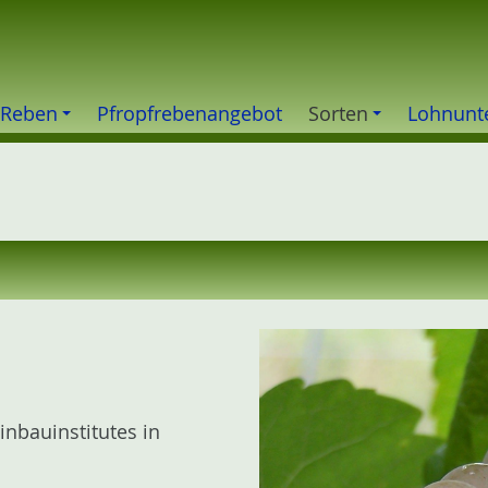
 Reben
Pfropfrebenangebot
Sorten
Lohnunt
inbauinstitutes in