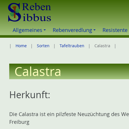
Z
u
m
I
Allgemeines
Rebenveredlung
Resistente
n
h
Home
Sorten
Tafeltrauben
Calastra
a
l
t
Calastra
e
s
p
Herkunft:
r
i
n
Die Calastra ist ein pilzfeste Neuzüchtung des We
g
Freiburg
e