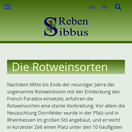
e
Z
S
Menu
EN
FR
n
u
u
n
m
c
a
I
h
c
n
e
h
h
:
a
l
t
Die Rotweinsorten
e
s
p
Nachdem Mitte bis Ende der neunziger Jahre der
r
sogenannte Rotweinboom mit der Entdeckung des
i
French Paradox einsetzte, erfuhren die
n
Rotweinsorten eine starke Verbreitung. Vor allem die
g
Neuzüchtung Dornfelder wurde in der Pfalz und in
e
Rheinhessen im großen Stil angebaut, und erreicht
n
in kürzester Zeit einen Platz unter den 10 häufigsten