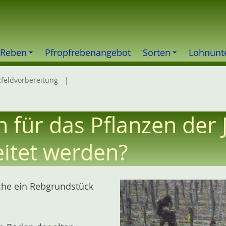
 Reben
Pfropfrebenangebot
Sorten
Lohnunt
zfeldvorbereitung
n für das Pflanzen de
eitet werden?
lche ein Rebgrundstück