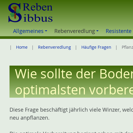
Z
u
m
I
Allgemeines
Rebenveredlung
Resistente
n
h
Home
Rebenveredlung
Häufige Fragen
Pflan
a
l
t
Wie sollte der Bode
e
s
optimalsten vorber
p
r
i
Diese Frage beschäftigt jährlich viele Winzer, we
n
neu anpflanzen.
g
e