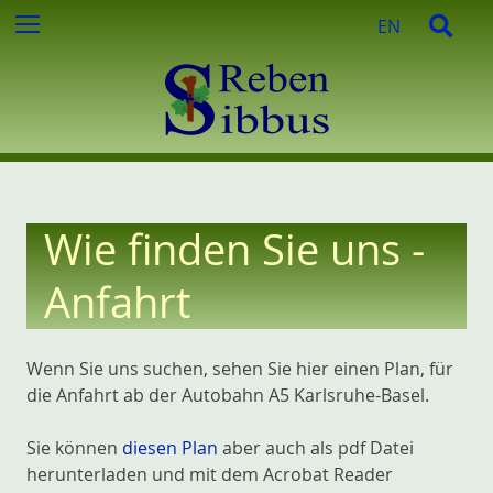
e
Z
S
Menu
EN
n
u
u
n
m
c
a
I
h
c
n
e
h
h
:
a
l
t
Wie finden Sie uns -
e
s
Anfahrt
p
r
i
Wenn Sie uns suchen, sehen Sie hier einen Plan, für
n
die Anfahrt ab der Autobahn A5 Karlsruhe-Basel.
g
e
Sie können
diesen Plan
aber auch als pdf Datei
n
herunterladen und mit dem Acrobat Reader