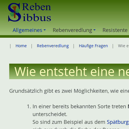
Z
u
m
I
Allgemeines
Rebenveredlung
Resistente
n
h
Home
Rebenveredlung
Häufige Fragen
Wie e
a
l
t
Wie entsteht eine 
e
s
p
Grundsätzlich gibt es zwei Möglichkeiten, wie ei
r
i
In einer bereits bekannten Sorte treten
n
unterscheidet.
g
So sind zum Beispiel aus dem
Spätbur
e