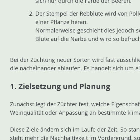
sich nur durch die Farbe der Beeren.
n
Der Stempel der Rebblüte wird von Pol
einer Pflanze heran.
Normalerweise geschieht dies jedoch sehr
Blüte auf die Narbe und wird so befruch
Bei der Züchtung neuer Sorten wird fast ausschli
die nacheinander ablaufen. Es handelt sich um e
1. Zielsetzung und Planung
Zunächst legt der Züchter fest, welche Eigenschaf
Weinqualität oder Anpassung an bestimmte klim
Diese Ziele ändern sich im Laufe der Zeit. So sta
steht mehr die Nachhaltigkeit im Vordergrund, s