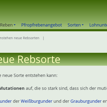
 Reben
Pfropfrebenangebot
Sorten
Lohnunt
nstehen neue Rebsorten
neue Rebsorte
ne neue Sorte entstehen kann:
Mutationen
auf, die so stark sind, dass sich der mut
gunder
der
Weißburgunder
und der
Grauburgunder
en