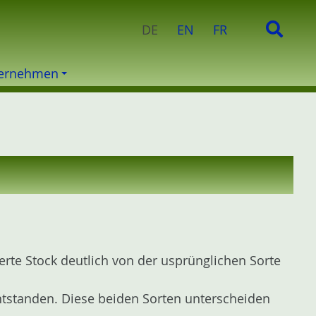
e
S
DE
EN
FR
n
u
n
c
a
ernehmen
h
c
e
h
:
ierte Stock deutlich von der usprünglichen Sorte
tstanden. Diese beiden Sorten unterscheiden