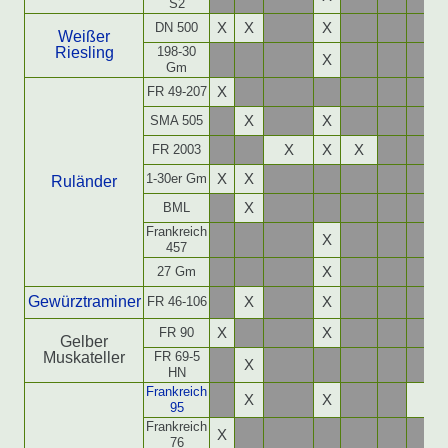
S2
DN 500
X
X
X
Weißer
Riesling
198-30
X
Gm
FR 49-207
X
SMA 505
X
X
FR 2003
X
X
X
1-30er Gm
X
X
Ruländer
BML
X
Frankreich
X
457
27 Gm
X
Gewürztraminer
FR 46-106
X
X
FR 90
X
X
Gelber
Muskateller
FR 69-5
X
HN
Frankreich
X
X
X
95
Frankreich
X
76