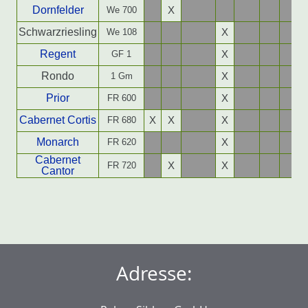
Dornfelder
We 700
X
Schwarzriesling
We 108
X
Regent
GF 1
X
Rondo
1 Gm
X
Prior
FR 600
X
Cabernet Cortis
FR 680
X
X
X
Monarch
FR 620
X
Cabernet
FR 720
X
X
Cantor
Adresse: