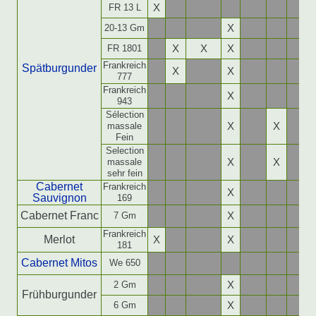
FR 13 L
X
20-13 Gm
X
FR 1801
X
X
X
Frankreich
Spätburgunder
X
X
777
Frankreich
X
943
Sélection
massale
X
X
Fein
Selection
massale
X
X
sehr fein
Cabernet
Frankreich
X
Sauvignon
169
Cabernet Franc
7 Gm
X
Frankreich
Merlot
X
X
181
Cabernet Mitos
We 650
2 Gm
X
Frühburgunder
6 Gm
X