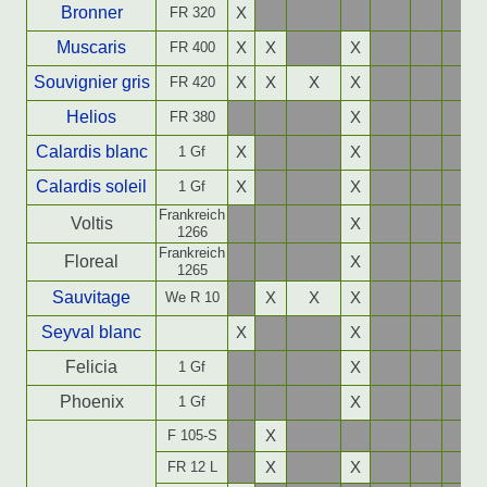
Bronner
FR 320
X
Muscaris
FR 400
X
X
X
Souvignier gris
FR 420
X
X
X
X
Helios
FR 380
X
Calardis blanc
1 Gf
X
X
Calardis soleil
1 Gf
X
X
Frankreich
Voltis
X
1266
Frankreich
Floreal
X
1265
Sauvitage
We R 10
X
X
X
Seyval blanc
X
X
Felicia
1 Gf
X
Phoenix
1 Gf
X
F 105-S
X
FR 12 L
X
X