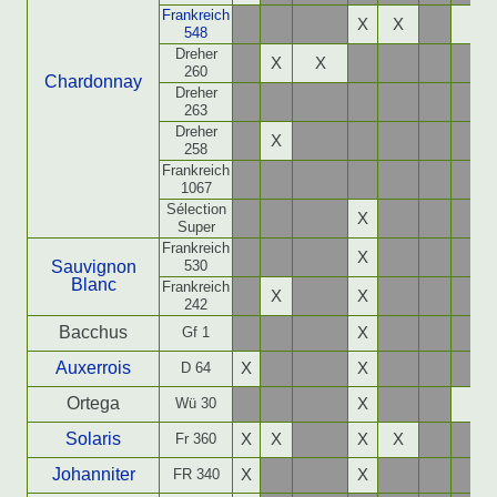
Frankreich
X
X
X
548
Dreher
X
X
260
Chardonnay
Dreher
263
Dreher
X
258
Frankreich
1067
Sélection
X
Super
Frankreich
X
Sauvignon
530
Blanc
Frankreich
X
X
242
Bacchus
Gf 1
X
Auxerrois
D 64
X
X
Ortega
Wü 30
X
X
Solaris
Fr 360
X
X
X
X
Johanniter
FR 340
X
X