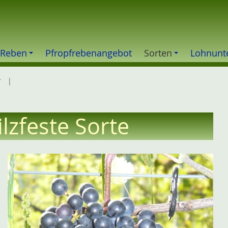
 Reben
Pfropfrebenangebot
Sorten
Lohnunt
r
lzfeste Sorte