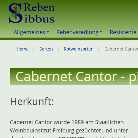
Z
u
m
I
Allgemeines
Rebenveredlung
Resistente
n
h
Home
Sorten
Rotweinsorten
Cabernet Canto
a
l
t
Cabernet Cantor - pi
e
s
p
Herkunft:
r
i
n
Cabernet Cantor wurde 1989 am Staatlichen
g
Weinbauinstitut Freiburg gezüchtet und unter
e