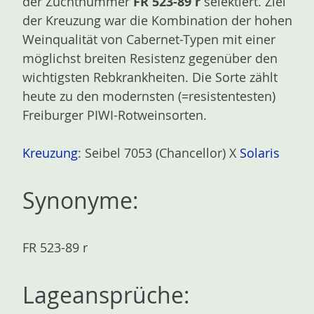
der Zuchtnummer
FR 523-89 r
selektiert. Ziel
n
der Kreuzung war die Kombination der hohen
Weinqualität von Cabernet-Typen mit einer
möglichst breiten Resistenz gegenüber den
wichtigsten Rebkrankheiten. Die Sorte zählt
heute zu den modernsten (=resistentesten)
Freiburger PIWI-Rotweinsorten.
Kreuzung
: Seibel 7053 (Chancellor) X
Solaris
Synonyme:
FR 523-89 r
Lageansprüche: