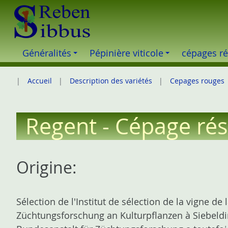
S
k
i
p
Généralités
Pépinière viticole
cépages ré
t
o
Accueil
Description des variétés
Cepages rouges
c
o
n
Regent - Cépage rés
t
e
n
Origine:
t
Sélection de l'Institut de sélection de la vigne de
Züchtungsforschung an Kulturpflanzen à Siebeldin