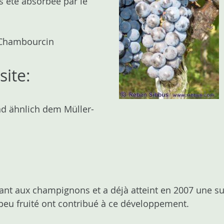
s été absorbée par le
x Chambourcin
site:
nd ähnlich dem Müller-
ant aux champignons et a déjà atteint en 2007 une su
 peu fruité ont contribué à ce développement.