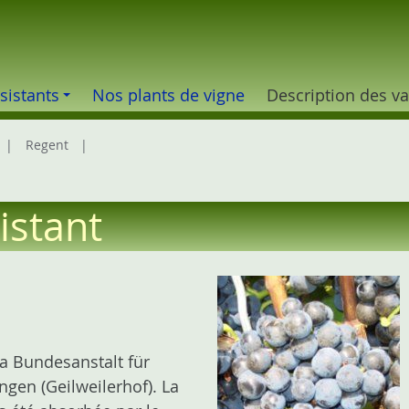
sistants
Nos plants de vigne
Description des va
Regent
istant
 la Bundesanstalt für
gen (Geilweilerhof). La