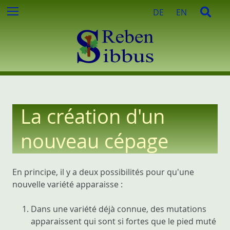
e
S
S
Menu
DE
EN
r
k
e
c
i
a
h
p
r
e
t
c
d
o
h
e
c
:
o
n
La création d'un
t
e
nouveau cépage
n
t
En principe, il y a deux possibilités pour qu'une
nouvelle variété apparaisse :
Dans une variété déjà connue, des mutations
apparaissent qui sont si fortes que le pied muté