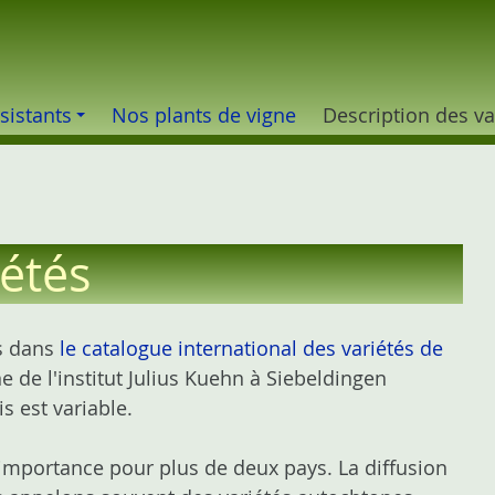
sistants
Nos plants de vigne
Description des va
iétés
s dans
le catalogue international des variétés de
ne de l'institut Julius Kuehn à Siebeldingen
s est variable.
 importance pour plus de deux pays. La diffusion