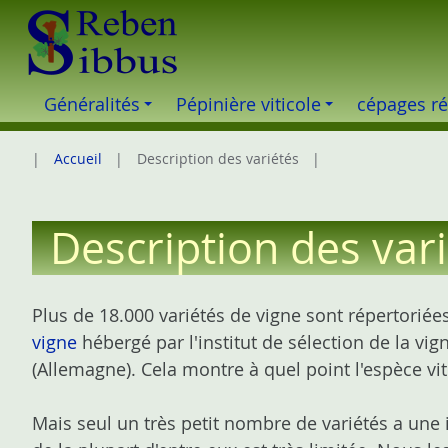
S
k
i
p
Généralités
Pépinière viticole
cépages ré
t
o
Accueil
Description des variétés
c
o
n
Description des var
t
e
n
Plus de 18.000 variétés de vigne sont répertoriée
t
vigne
hébergé par l'institut de sélection de la vig
(Allemagne). Cela montre à quel point l'espèce viti
Mais seul un très petit nombre de variétés a une