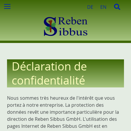
e
S
S
Menu
DE
EN
r
k
e
c
i
a
h
p
r
e
t
c
d
o
h
e
c
:
o
n
Déclaration de
t
e
confidentialité
n
t
Nous sommes très heureux de l'intérêt que vous
portez à notre entreprise. La protection des
données revêt une importance particulière pour la
direction de Reben Sibbus GmbH. L'utilisation des
pages Internet de Reben Sibbus GmbH est en