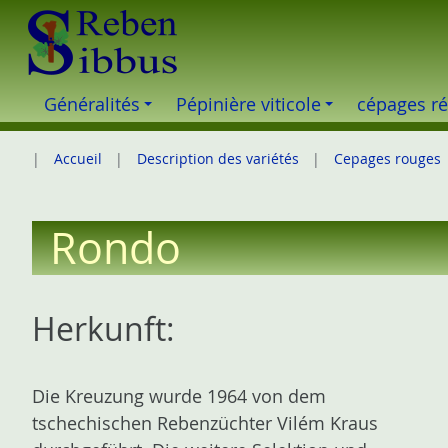
S
k
i
p
Généralités
Pépinière viticole
cépages ré
t
o
Accueil
Description des variétés
Cepages rouges
c
o
n
Rondo
t
e
n
Herkunft:
t
Die Kreuzung wurde 1964 von dem
tschechischen Rebenzüchter Vilém Kraus